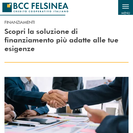
Salta al contenuto principale
MENU
FINANZIAMENTI
Scopri la soluzione di
finanziamento più adatte alle tue
esigenze
Scopri di più Finanziamenti per Investimenti Italia ed Estero con garanz