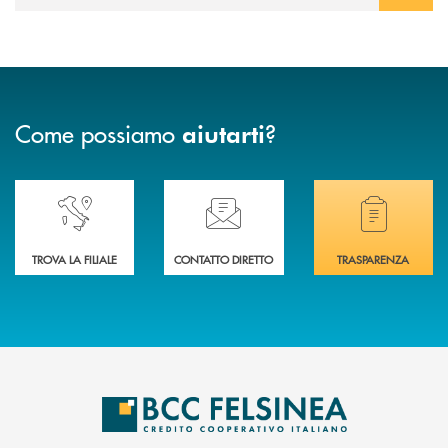
Come possiamo
?
aiutarti
Accedi all' elenco completo delle nostre&nbsp; filiali .
Ti serve assistenza immediata? Contattaci!
Hai bisogno di docum
TROVA LA FILIALE
CONTATTO DIRETTO
TRASPARENZA