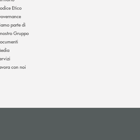
odice Etico
overnance
iamo parte di
l nostro Gruppo
ocumenti
edia
ervizi
avora con noi