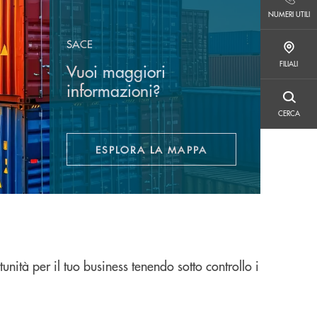
NUMERI UTILI
NUMERI UTILI
SACE
FILIALI
FILIALI
Vuoi maggiori
informazioni?
CERCA
CERCA
ESPLORA LA MAPPA
APRE UNA NUOVA FINESTRA
nità per il tuo business tenendo sotto controllo i