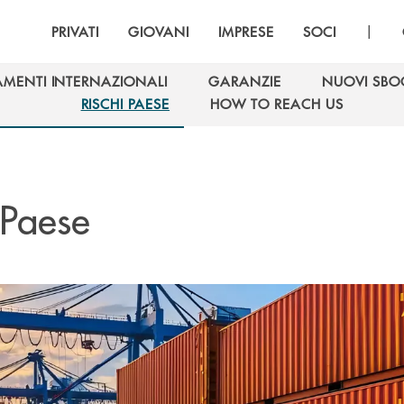
|
PRIVATI
GIOVANI
IMPRESE
SOCI
AMENTI INTERNAZIONALI
GARANZIE
NUOVI SBO
AMENTI INTERNAZIONALI
GARANZIE
NUOVI SBO
RISCHI PAESE
HOW TO REACH US
RISCHI PAESE
HOW TO REACH US
 Paese