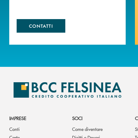
CONTATTI
IMPRESE
SOCI
C
Conti
Come diventare
S
Carte
Diritti e Doveri
T