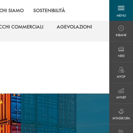
CHI SIAMO
SOSTENIBILITÀ
MENU
menu destra
CCHI COMMERCIALI
AGEVOLAZIONI
INBANK
CCHI COMMERCIALI
AGEVOLAZIONI
INBANK
NEXI
NEXI
MYGP
MYGP
MYNEF
MYNEF
MYASSICURA
MYASSICURA