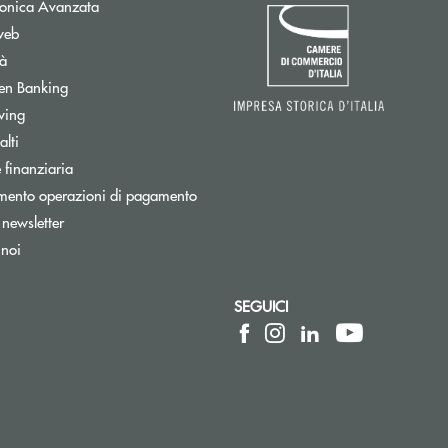
Apre una nuova finestra
tronica Avanzata
web
tà
Apre una nuova finestra
en Banking
wing
tra
lti
ra
 finanziaria
mento operazioni di pagamento
Apre una nuova finestra
a newsletter
 noi
SEGUICI
 elettronica)
ica)