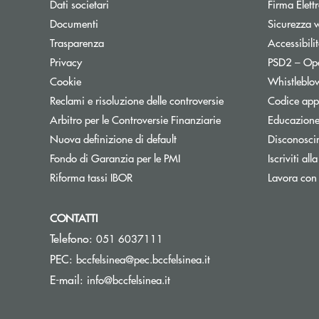
Apre una nuova finestra
Dati societari
Firma Elet
Apre una nuova finestra
Documenti
Sicurezza 
Trasparenza
Accessibili
Apre una nuova finestra
Privacy
PSD2 – Op
Apre una nuova finestra
Cookie
Whistleblo
Apre una nuova fines
Reclami e risoluzione delle controversie
Codice appa
Apre una nuova finest
Arbitro per le Controversie Finanziarie
Educazione
Nuova definizione di default
Disconosci
Apre una nuova finestra
Fondo di Garanzia per le PMI
Iscriviti all
Apre una nuova finestra
Riforma tassi IBOR
Lavora con
CONTATTI
Telefono:
051 6037111
(si apre l’app di posta
PEC:
bccfelsinea@pec.bccfelsinea.it
(si apre l’app di posta elettron
E-mail:
info@bccfelsinea.it