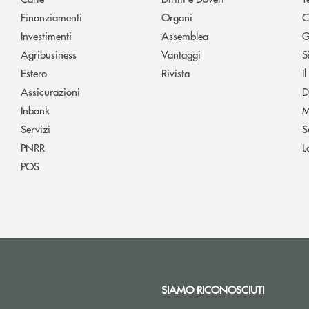
Finanziamenti
Organi
C
Investimenti
Assemblea
G
Agribusiness
Vantaggi
S
Estero
Rivista
I
Assicurazioni
D
Inbank
M
Servizi
S
PNRR
L
POS
SIAMO RICONOSCIUTI