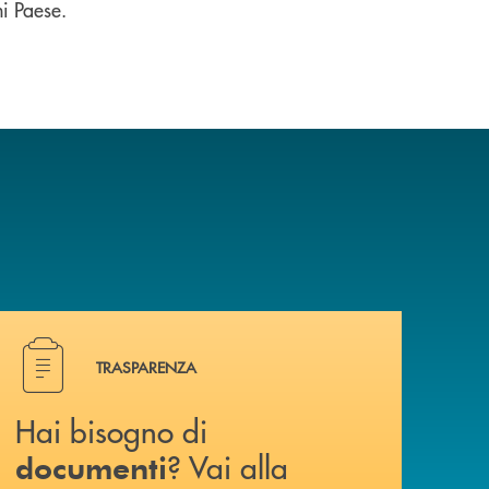
i Paese.
Hai bisogno di documenti ? Vai alla pagina dedicata.
TRASPARENZA
Hai bisogno di
? Vai alla
documenti