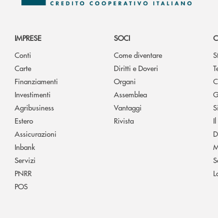
IMPRESE
SOCI
C
Conti
Come diventare
S
Carte
Diritti e Doveri
T
Finanziamenti
Organi
C
Investimenti
Assemblea
G
Agribusiness
Vantaggi
S
Estero
Rivista
I
Assicurazioni
D
Inbank
M
Servizi
S
PNRR
L
POS