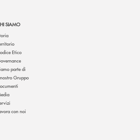
HI SIAMO
toria
erritorio
odice Etico
overnance
iamo parte di
l nostro Gruppo
ocumenti
edia
ervizi
avora con noi