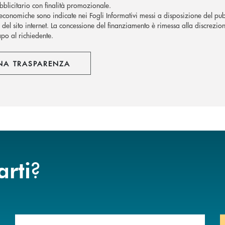
blicitario con finalità promozionale.
economiche sono indicate nei Fogli Informativi messi a disposizione del pubb
del sito internet.
La concessione del finanziamento è rimessa alla discrezion
apo al richiedente.
NA TRASPARENZA
?
arti