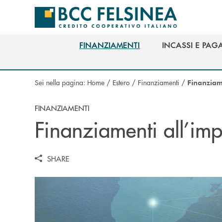
Salta al contenuto principale
FINANZIAMENTI
INCASSI E PAG
FINANZIAMENTI
INCASSI E PAG
Sei nella pagina:
Home
/
Estero
/
Finanziamenti
/
Finanziam
FINANZIAMENTI
Finanziamenti all’im
SHARE