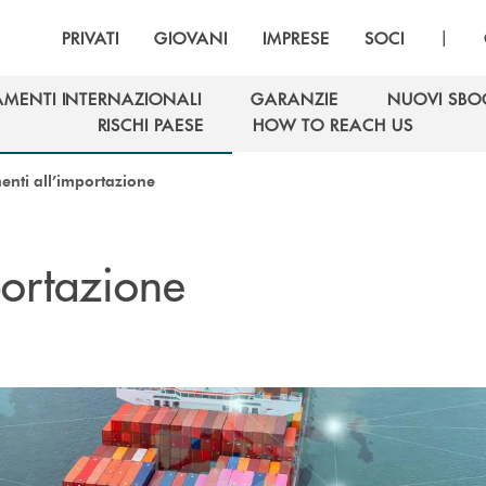
|
PRIVATI
GIOVANI
IMPRESE
SOCI
AMENTI INTERNAZIONALI
GARANZIE
NUOVI SBO
AMENTI INTERNAZIONALI
GARANZIE
NUOVI SBO
RISCHI PAESE
HOW TO REACH US
RISCHI PAESE
HOW TO REACH US
enti all’importazione
portazione