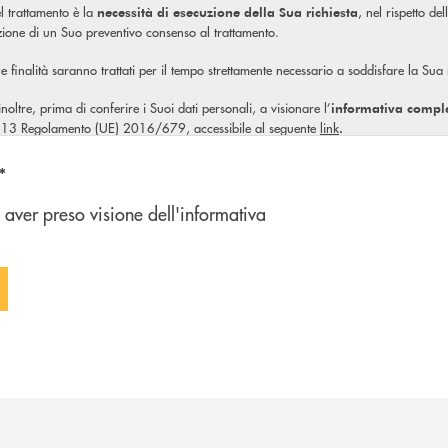
l trattamento è la
, nel rispetto de
necessità di esecuzione della Sua richiesta
izione di un Suo preventivo consenso al trattamento.
ale finalità saranno trattati per il tempo strettamente necessario a soddisfare la Sua
, inoltre, prima di conferire i Suoi dati personali, a visionare l’
informativa compl
olo 13 Regolamento (UE) 2016/679, accessibile al seguente
link
.
n'opzione
*
 aver preso visione dell'informativa
 FORM