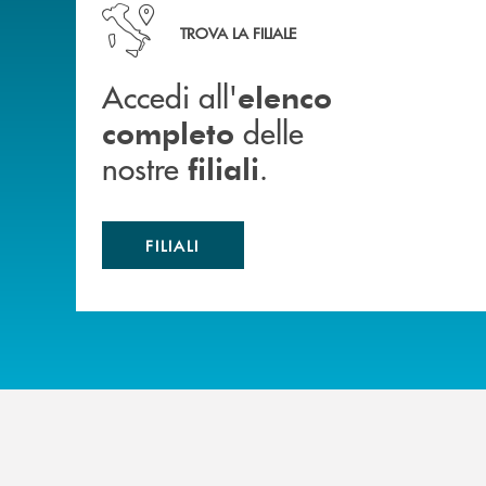
Accedi all' elenco completo delle nostre&nbsp; fi
TROVA LA FILIALE
Accedi all'
elenco
delle
completo
nostre
.
filiali
FILIALI