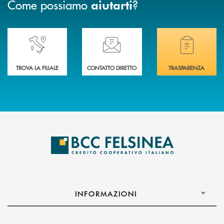
Come possiamo
?
aiutarti
Accedi all' elenco completo delle nostre&nbsp; filiali .
Ti serve assistenza immediata? Contattaci!
Hai bisogno di docum
TROVA LA FILIALE
CONTATTO DIRETTO
TRASPARENZA
INFORMAZIONI