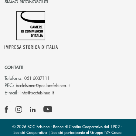
SIAMO RICONOSCIUTI
CONTATTI
Telefono:
051 6037111
(si apre l’app di posta elettronic
PEC:
bccfelsinea@pec.bccfelsinea.it
(si apre l’app di posta elettronica)
E-mail:
info@bccfelsinea.it
© 2026 BCC Felsinea - Banca di Credito Cooperativo dal 1902 -
Società Cooperativa | Società partecipante al Gruppo IVA Cassa