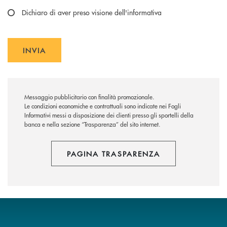
Il Titolare La invita, inoltre, prima di conferire i Suoi dati personali, a
visionare l’
Dichiaro di aver preso visione dell'informativa
informativa completa
sul trattamento dei Suoi dati
, rilasciata nel rispetto dell’articolo 13 Regolamento (UE)
personali
2016/679, accessibile al seguente
link
.
INVIA
INVIA FORM
Messaggio pubblicitario con finalità promozionale.
Le condizioni economiche e contrattuali sono indicate nei Fogli
Informativi messi a disposizione dei clienti presso gli sportelli della
banca e nella sezione “Trasparenza” del sito internet.
PAGINA TRASPARENZA