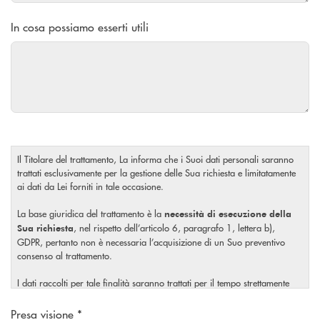
In cosa possiamo esserti utili
Il Titolare del trattamento, La informa che i Suoi dati personali saranno
trattati esclusivamente per la gestione delle Sua richiesta e limitatamente
ai dati da Lei forniti in tale occasione.
La base giuridica del trattamento è la
necessità di esecuzione della
, nel rispetto dell’articolo 6, paragrafo 1, lettera b),
Sua richiesta
GDPR, pertanto non è necessaria l’acquisizione di un Suo preventivo
consenso al trattamento.
I dati raccolti per tale finalità saranno trattati per il tempo strettamente
necessario a soddisfare la Sua richiesta o per eventuali obblighi di legge.
Scegliere un'opzione
Presa visione *