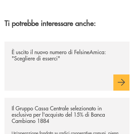
Ti potrebbe interessare anche:
/news/felsineamica-26/
È uscito il nuovo numero di FelsineAmica:
"Scegliere di esserci"
/news/il-gruppo-cassa-centrale-selezionato-in-esclusiva-per-lacquisto
Il Gruppo Cassa Centrale selezionato in
esclusiva per l'acquisto del 15% di Banca
Cambiano 1884
Un'operazione fondata su radici cooperative comuni, piena