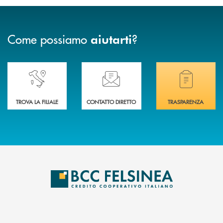
Come possiamo
?
aiutarti
Accedi all' elenco completo delle nostre&nbsp; filiali .
Ti serve assistenza immediata? Contattaci!
Hai bisogno di docum
TROVA LA FILIALE
CONTATTO DIRETTO
TRASPARENZA