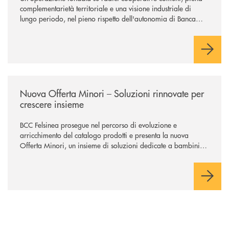
complementarietà territoriale e una visione industriale di
lungo periodo, nel pieno rispetto dell'autonomia di Banca
Cambiano. Nei prossimi giorni verrà avviato il periodo di
negoziazione esclusiva per la finalizzazione dell’operazione.
/news/nuova-offerta-minori-soluzioni-rinnovate-per-crescere-insieme-1
Nuova Offerta Minori – Soluzioni rinnovate per
crescere insieme
BCC Felsinea prosegue nel percorso di evoluzione e
arricchimento del catalogo prodotti e presenta la nuova
Offerta Minori, un insieme di soluzioni dedicate a bambini e
ragazzi da 0 a 18 anni, pensate per supportarli nello
sviluppo di una relazione consapevole con il denaro, sempre
con la guida dei genitori e della banca.