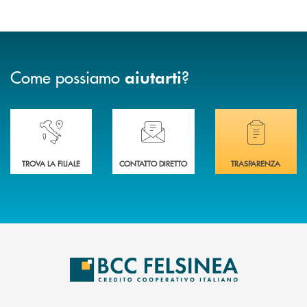
Come possiamo
?
aiutarti
Accedi all' elenco completo delle nostre&nbsp; filiali .
Ti serve assistenza immediata? Contattaci!
Hai bisogno di docum
TROVA LA FILIALE
CONTATTO DIRETTO
TRASPARENZA