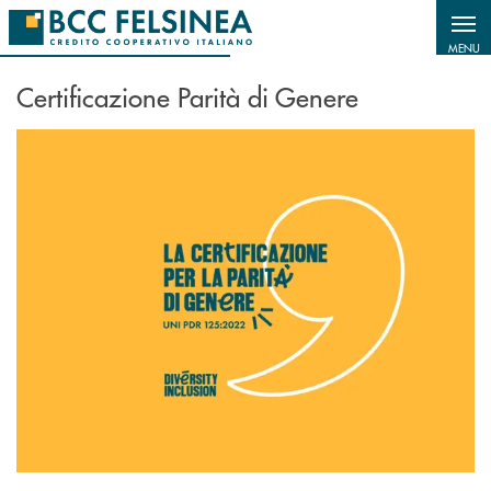
Salta al contenuto principale
MENU
Certificazione Parità di Genere