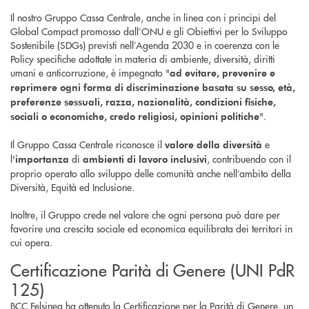
Il nostro Gruppo Cassa Centrale, anche in linea con i principi del
Global Compact promosso dall’ONU e gli Obiettivi per lo Sviluppo
Sostenibile (SDGs) previsti nell’Agenda 2030 e in coerenza con le
Policy specifiche adottate in materia di ambiente, diversità, diritti
umani e anticorruzione, è impegnato "
ad evitare, prevenire e
reprimere ogni forma di discriminazione basata su sesso, età,
preferenze sessuali, razza, nazionalità, condizioni fisiche,
".
sociali o economiche, credo religiosi, opinioni politiche
Il Gruppo Cassa Centrale riconosce il
e
valore della diversità
l'
di
, contribuendo con il
importanza
ambienti di lavoro inclusivi
proprio operato allo sviluppo delle comunità anche nell’ambito della
Diversità, Equità ed Inclusione.
Inoltre, il Gruppo crede nel valore che ogni persona può dare per
favorire una crescita sociale ed economica equilibrata dei territori in
cui opera.
Certificazione Parità di Genere (UNI PdR
125)
BCC Felsinea ha ottenuto la Certificazione per la Parità di Genere, un