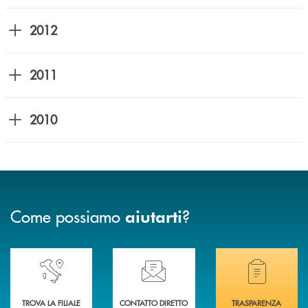
2012
2011
2010
Come possiamo
?
aiutarti
Accedi all' elenco completo delle nostre&nbsp; filiali .
Ti serve assistenza immediata? Contattaci!
Hai bisogno di docum
TROVA LA FILIALE
CONTATTO DIRETTO
TRASPARENZA