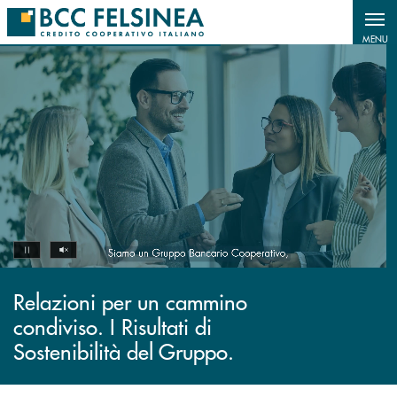
Salta al contenuto principale
MENU
Volume off
Pause
Relazioni per un cammino
condiviso. I Risultati di
Sostenibilità del Gruppo.