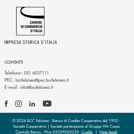
CONTATTI
Telefono:
051 6037111
(si apre l’app di posta elettronic
PEC:
bccfelsinea@pec.bccfelsinea.it
(si apre l’app di posta elettronica)
E-mail:
info@bccfelsinea.it
© 2026 BCC Felsinea - Banca di Credito Cooperativo dal 1902 -
Società Cooperativa | Società partecipante al Gruppo IVA Cassa
Centrale Banca · P.Iva 02529020220
Credits
|
Note legali